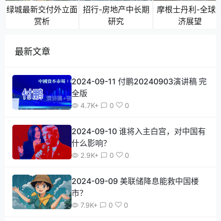
绿城最新交付外立面
招行-房地产中长期
摩根士丹利-全球
赏析
研究
济展望
最新文章
2024-09-11 付鹏20240903演讲稿 完
全版
4.7K+
0
0
2024-09-10 谁将入主白宫，对中国有
什么影响？
2.9K+
0
0
2024-09-09 美联储降息能救中国楼
市？
7.9K+
0
0