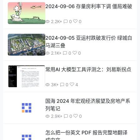
2024-09-06 存量房利率下调 僵局难破
2.2K+
0
0
2024-09-05 亚运村跌破发行价 绿城白
马湖三叠
2.1K+
0
0
常用AI 大模型工具评测之：刘易斯拐点
3K+
0
4
国海 2024 年宏观经济展望及房地产系
列笔记
2.9K+
0
0
怎么把一份英文 PDF 报告完整地翻译