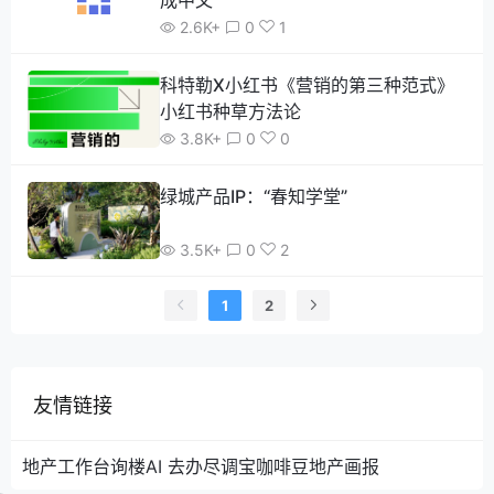
成中文
2.6K+
0
1
科特勒X小红书《营销的第三种范式》
小红书种草方法论
3.8K+
0
0
绿城产品IP：“春知学堂”
3.5K+
0
2
1
2
友情链接
地产工作台
询楼
AI 去办
尽调宝
咖啡豆
地产画报